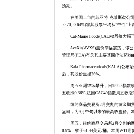
预期。
在美国上市的菲亚特-克莱斯勒公司(FCA
-0.70,-0.64%)将其股票平均从“中性”
Cal-Maine Foods(CALM)
AveXis(AVXS)股价窄幅震荡
管理局(FDA)有关其主要基因疗法药
Kala Pharmaceuticals(KA
后，其股价重挫26%。
周五亚洲继续攀升，日经225指数收于
五收涨0.36%;法国CAC40指数周五收涨0
纽约商品交易所2月交割的黄金期货价格上
盎司，为9月中旬以来的最高收盘价。
周五，纽约商品交易所2月交割的西德州
0.9%，收于61.44美元/桶。本周WT