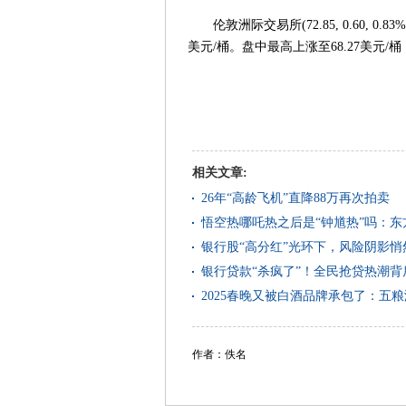
伦敦洲际交易所(72.85, 0.60, 0.8
美元/桶。盘中最高上涨至68.27美元/桶
相关文章:
26年“高龄飞机”直降88万再次拍卖
悟空热哪吒热之后是“钟馗热”吗：东
银行股“高分红”光环下，风险阴影
银行贷款“杀疯了”！全民抢贷热潮
2025春晚又被白酒品牌承包了：五
作者：佚名