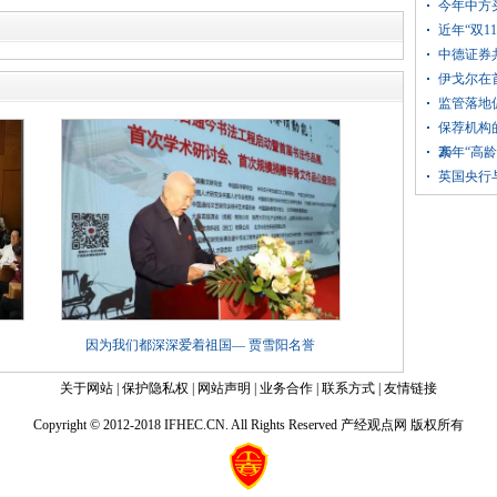
今年中方
近年“双
中德证券
伊戈尔在
监管落地
保荐机构
素
26年“高
英国央行
因为我们都深深爱着祖国— 贾雪阳名誉
关于网站
|
保护隐私权
|
网站声明
|
业务合作
|
联系方式
|
友情链接
Copyright © 2012-2018 IFHEC.CN. All Rights Reserved 产经观点网 版权所有