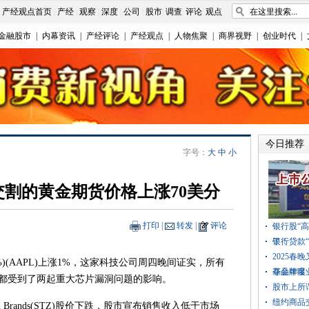
|
产经观点首页
|
产经
|
观察
|
深度
|
公司
|
股市
|
调查
|
评论
|
观点
金融股市
|
内幕资讯
|
产经评论
|
产经观点
|
人物焦聚
|
商界视野
|
创业时代
|
今日推荐
字号：
大
中
小
交割的黄金期货价格上涨70美分
打印
|
转发
|
评论
银行股“
了！
银行贷款
2025
14%)(AAPL)上涨1%，这家科技公司周四晚间证实，所有
夺品牌曝
基金年度
都受到了两起重大芯片漏洞问题的影响。
股市上所
纽约商品
n Brands(STZ)股价下跌，股市宣布销售收入低于市场