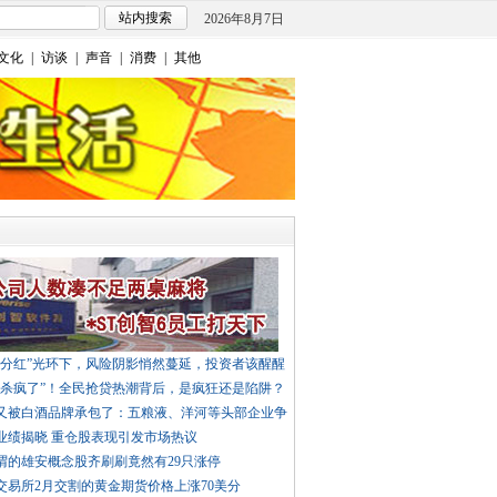
2026年8月7日
文化
|
访谈
|
声音
|
消费
|
其他
高分红”光环下，风险阴影悄然蔓延，投资者该醒醒
“杀疯了”！全民抢贷热潮背后，是疯狂还是陷阱？
春晚又被白酒品牌承包了：五粮液、洋河等头部企业争
业绩揭晓 重仓股表现引发市场热议
谓的雄安概念股齐刷刷竟然有29只涨停
交易所2月交割的黄金期货价格上涨70美分