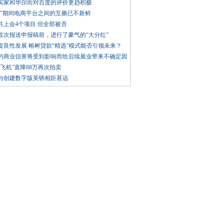
买家和华尔街对百度的评价更趋积极
11”期间电商平台之间的互撕已不新鲜
共上会4个项目 但全部被否
首次报送申报稿前，进行了豪气的“大分红”
促良性发展 榕树贷款“精选”模式能否引领未来？
的商业信誉将受到影响而给后续展业带来不确定因
龄飞机”直降88万再次拍卖
与创建数字版英镑相距甚远