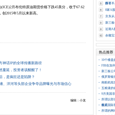
醒了！
亦有不
3%)(ICE)2月布伦特原油期货价格下跌45美分，收于67.62
8家A
，创2015年5月以来新高。
京东从
新三板
近期A
余额宝
热点推荐
10个楼
方神话IP的全球传播新路径
FBI在
悄然蔓延，投资者该醒醒了！
新三板公
背后，是疯狂还是陷阱？
俄罗斯银
南航机组
粮液、洋河等头部企业争夺品牌曝光与市场信心
五粮液的
9月美国
所谓以部
编辑：小龙
模式
复星国际
所谓的网