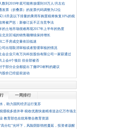
数到2019年底可能将放缓到10万人/月左右
通发票（折叠票）的发票代码调整为12位
买1.6升及以下排量的乘用车购置税将恢复10%的税
信将被严惩：新修订反不正当竞争法
8年的土地市场很难再现2017年上半年的热度
在北京区域的销售额继续保持增长
和二手房成交量依旧低迷
公司出现取消审核或者暂缓审核的情况
上会企业只有万兴科技股份有限公司一家获通过
共上会4个项目 但全部被否
对于部分企业都提出了撤IPO材料的建议
的股价已经提前波动
排行
一周排行
水，助力国民经济运行复苏
税缓税多措并举 税收优惠快速精准送达亿万市场主
业 教育部也在统筹整合教育资源
“高分红”光环下，风险阴影悄然蔓延，投资者该醒