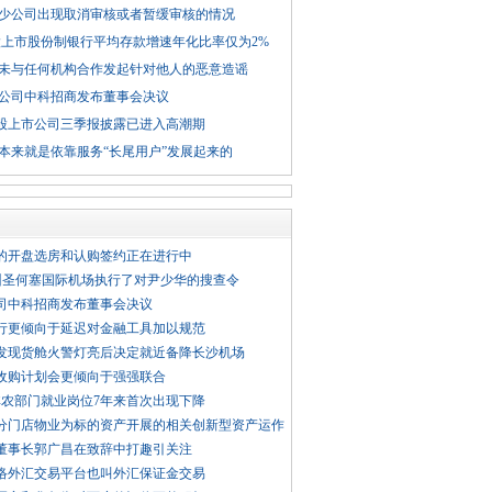
少公司出现取消审核或者暂缓审核的情况
股上市股份制银行平均存款增速年化比率仅为2%
未与任何机构合作发起针对他人的恶意造谣
公司中科招商发布董事会决议
股上市公司三季报披露已进入高潮期
本来就是依靠服务“长尾用户”发展起来的
盘的开盘选房和认购签约正在进行中
加州圣何塞国际机场执行了对尹少华的搜查令
司中科招商发布董事会决议
行更倾向于延迟对金融工具加以规范
发现货舱火警灯亮后决定就近备降长沙机场
收购计划会更倾向于强强联合
非农部门就业岗位7年来首次出现下降
分门店物业为标的资产开展的相关创新型资产运作
董事长郭广昌在致辞中打趣引关注
络外汇交易平台也叫外汇保证金交易