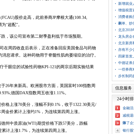
新增就业人
增值税普
消费者购
U)股价走高，此前券商JP摩根大通(108.34,
率
刷单、炒
上调为“超配”。
北京201
股价大幅下跌，该公司宣布第二财季盈利低于市场预期。
龙头房企
北京新房
，该公司在周四收盘后表示，正在准备回应美国食品与药物
亦有不少
物的消息请求。这种药物用于脊髓性肌肉萎缩症的治疗。
四家首发
中德证券
LA)公布治疗干眼症的试验性药物KPI-121的两宗后期实验结果
一些券商
步长制药
26年来新高。欧洲股市方面，英国富时100指数周
信息服务
.93%;德国DAX指数周五收涨1.11%。
24小时
涨70美分，涨幅不到0.1%，收于1322.30美元/
金融活
本周金价累计上涨约1%，为连续第四周上涨。
减税退
体
除了企
中质原油(WTI)期货价格下跌57美分，跌幅
I期货累计上涨1.7%，为连续第四周上涨。
银行股