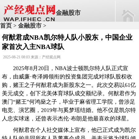
金融股市
首页
金融股市
>
>
何猷君成NBA凯尔特人队小股东，中国企业
家首次入主NBA球队
2025-08-21 08:03 来源：产经观点网
2025年8月20日，NBA波士顿凯尔特人队正式宣
布，由威廉·奇泽姆领衔的投资集团完成对球队股权收
购，赌王之子何猷君成为新股东之一。此次交易以61亿
美元成交，创下北美体育球队成交额纪录。何猷君作为
澳门“赌王”何鸿燊之子，毕业于麻省理工学院，曾涉足
电竞、演艺圈，2019年与奚梦瑶结婚。他不仅是凯尔特
人忠实球迷，还曾表示杰伦·布朗是他最喜欢的球星。
何猷君在个人社交媒体上宣布，他已正式成为凯尔
特人队的共同所有人及董事会成员，并表示将为球队倾