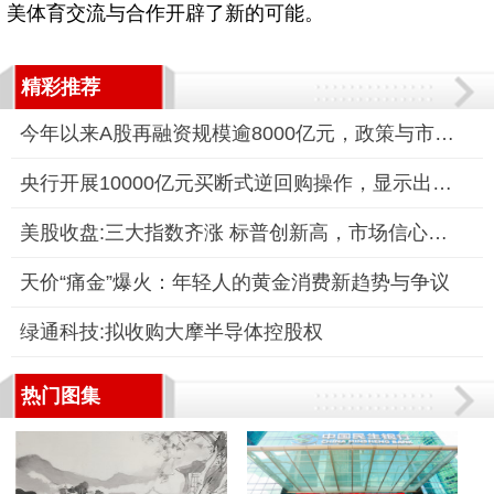
美体育交流与合作开辟了新的可能。
精彩推荐
今年以来A股再融资规模逾8000亿元，政策与市场共振推动融资热潮
央行开展10000亿元买断式逆回购操作，显示出央行在流动性管理上
美股收盘:三大指数齐涨 标普创新高，市场信心持续增强
天价“痛金”爆火：年轻人的黄金消费新趋势与争议
绿通科技:拟收购大摩半导体控股权
热门图集