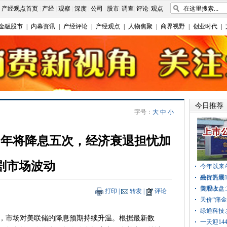
|
产经观点首页
|
产经
|
观察
|
深度
|
公司
|
股市
|
调查
|
评论
|
观点
金融股市
|
内幕资讯
|
产经评论
|
产经观点
|
人物焦聚
|
商界视野
|
创业时代
|
今日推荐
字号：
大
中
小
25年将降息五次，经济衰退担忧加
剧市场波动
今年以来
融资热潮
央行开展
管理上
美股收盘
打印
|
转发
|
评论
天价“痛
绿通科技
市场对美联储的降息预期持续升温。根据最新数
一天迎1