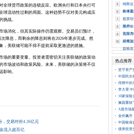
纳斯达
全球货币政策的连锁反应。欧洲央行和日本央行可
集体重
科博达
全球流动性过剩的局面。这种趋势不仅对美元构成压
股票培
的挑战。
散户
浙商银
场消化，但其实际操作仍需观察。交易员们预计，
营压力
北部湾
施两次降息，而剩余的降息则将在2026年逐步完成。然
进程加
科博达
象，美联储可能不得不提前采取更激进的措施。
益输送
场的重要变量。投资者需密切关注美联储的政策动
热点推荐
的市场波动和政策风险。未来，美联储的决策将不仅
坚守资产安
远影响。
中国民生
停牌中的
李大霄:
10家保
豫园重组“
A股市场
金价飙升
，交易对价4.26亿元
中国银保
债券投资
金流入超百亿