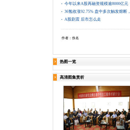
今年以来A股再融资规模逾8000亿
36氪收涨92.75% 盘中多次触发
A股剧震 后市怎么走
作者：佚名
热图一览
高清图集赏析