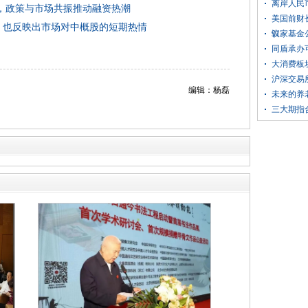
离岸人民币
元，政策与市场共振推动融资热潮
美国前财
熔断，也反映出市场对中概股的短期热情
议
91家基金
同盾承办
大消费板
沪深交易
编辑：杨磊
未来的养
三大期指