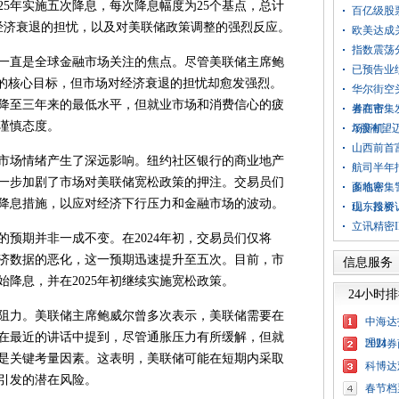
25年实施五次降息，每次降息幅度为25个基点，总计
百亿级股
对经济衰退的担忧，以及对美联储政策调整的强烈反应。
欧美达成
指数震荡
一直是全球金融市场关注的焦点。尽管美联储主席鲍
已预告业
策的核心目标，但市场对经济衰退的担忧却愈发强烈。
华尔街空
降至三年来的最低水平，但就业市场和消费信心的疲
者在市
券商密集
谨慎态度。
场新机
A股有望
山西前首
场情绪产生了深远影响。纽约社区银行的商业地产
航司半年
一步加剧了市场对美联储宽松政策的押注。交易员们
面临寒
多地密集
降息措施，以应对经济下行压力和金融市场的波动。
现，投资
山东路桥
立讯精密
期并非一成不变。在2024年初，交易员们仅将
经济数据的恶化，这一预期迅速提升至五次。目前，市
信息服务
降息，并在2025年初继续实施宽松政策。
24小时
力。美联储主席鲍威尔曾多次表示，美联储需要在
中海达
在最近的讲话中提到，尽管通胀压力有所缓解，但就
理财
202
是关键考量因素。这表明，美联储可能在短期内采取
科博达
引发的潜在风险。
春节档