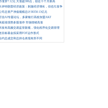
涨穿7.12元 大涨超300点，创近十个月新高
长评特朗普经济政策：刺激经济增长，但也引发争
公司总资产净值规模总计38350.13亿元
可信AI专题论坛，多家银行高校加盟AKF
块延续强势多股涨停 市场情绪高涨
所发布高频交易监管新规，强化程序化交易管理
老目标基金拟采用FOF运作形式
合约总成交和总持仓表现有所不同