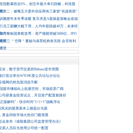
克指数暴跌近6%，创五年最大单日跌幅，科技股
挫
观察二：被曝五大委外供应商有三家曾“劣迹斑斑”
训翘楚年末冬季送暖 复旦求是A股操盘策略会造福
行员工薪酬大幅下滑，人均年薪跌破40万，未来经
加大
银行黎栋国掌舵首秀：资产规模突破5000亿，IPO
速但
观察三:＂空降＂董秘与保荐机构有关联 会否有利
遭质
全，数字货币交易所Bitbase逆市突围
银行首次举办WTO年度公共论坛分论坛
乐视网仍然负面消息不断
中国股市继续向上拓展空间，市场前景广阔
险公司获黄金投资试点，开启资产配置新路径
正版解码”：快乐时尚“1+1+1”战略浮出
最风光的股票基本上都是白马股
，黄金回收市场火热但门槛渐显
监会发布《保险集团公司监督管理办法》
交易人员应当使用公司统一配置