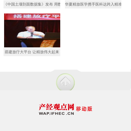
《中国土壤剖面数据集》发布 用数据集推动绿色农业发展
华夏精放医学携手医科达跨入精准放疗
搭建放疗大平台 让精放伟大起来