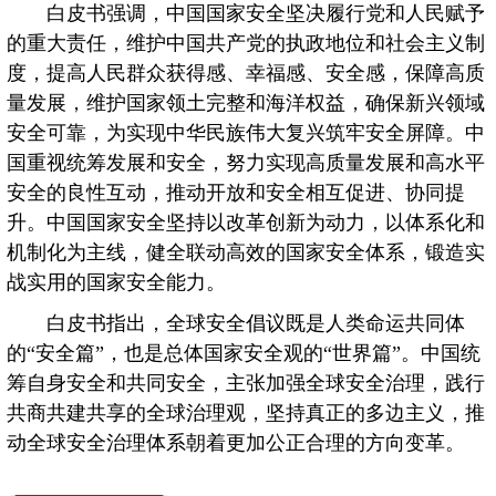
白皮书强调，中国国家安全坚决履行党和人民赋予
的重大责任，维护中国共产党的执政地位和社会主义制
度，提高人民群众获得感、幸福感、安全感，保障高质
量发展，维护国家领土完整和海洋权益，确保新兴领域
安全可靠，为实现中华民族伟大复兴筑牢安全屏障。中
国重视统筹发展和安全，努力实现高质量发展和高水平
安全的良性互动，推动开放和安全相互促进、协同提
升。中国国家安全坚持以改革创新为动力，以体系化和
机制化为主线，健全联动高效的国家安全体系，锻造实
战实用的国家安全能力。
白皮书指出，全球安全倡议既是人类命运共同体
的“安全篇”，也是总体国家安全观的“世界篇”。中国统
筹自身安全和共同安全，主张加强全球安全治理，践行
共商共建共享的全球治理观，坚持真正的多边主义，推
动全球安全治理体系朝着更加公正合理的方向变革。