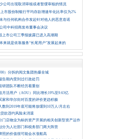
少公司出现取消审核或者暂缓审核的情况
股上市股份制银行平均存款增速年化比率仅为2%
未与任何机构合作发起针对他人的恶意造谣
公司中科招商发布董事会决议
股上市公司三季报披露已进入高潮期
本来就是依靠服务“长尾用户”发展起来的
700）分拆的阅文集团热爆全城
报告期内受到过行政处罚
投研团队不断经历着重创
月活用户（AOU）同比增长19%至9.63亿
买家和华尔街对百度的评价更趋积极
数到2019年底可能将放缓到10万人/月左右
亿贷款违约风险未消退
分门店物业为标的资产开展的相关创新型资产运作
划分为人社部门和税务部门两大阵营
牌照的价值很可能会水涨船高