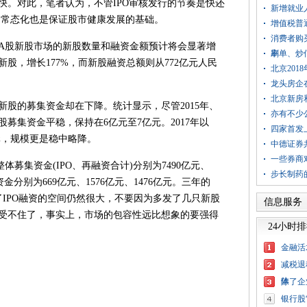
快。对此，笔者认为，不管IPO审核发行的节奏是快还
新增就业人
O的常态化也是保证股市健康发展的基础。
增值税普
消费者购
股新股市场的新股数量和融资金额预计将会显著增
率
刷单、炒
只新股，增长177%，而新股融资总额则从772亿元人民
北京201
。
龙头房企
北京新房
的募集资金却在下降。统计显示，尽管2015年、
亦有不少
股募集资金平稳，保持在6亿元至7亿元。2017年以
四家首发
元，规模更是稳中略降。
中德证券
一些券商
体募集资金(IPO、再融资合计)分别为7490亿元、
步长制药
集资金分别为669亿元、1576亿元、1476亿元。三年的
明了IPO融资的空间仍然很大，不要因为多发了几只新股
信息服务
受不住了，事实上，市场的包容性远比想象的要强得
24小时
金融活
减税退
体
除了企
银行股