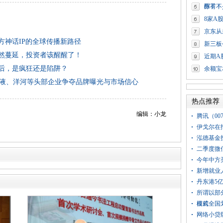
醒了！
亦有不
8家A
京东从
方神话IP的全球传播新路径
新三板
悄然蔓延，投资者该醒醒了！
近期A
背后，是疯狂还是陷阱？
余额宝
粮液、洋河等头部企业争夺品牌曝光与市场信心
热点推荐
编辑：小龙
腾讯（00
伊戈尔在
泓德基金
二季度微信
今年中方
新增就业人
丹东港5
所谓以部
模式
目前全国
网络小贷