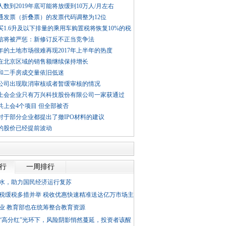
数到2019年底可能将放缓到10万人/月左右
通发票（折叠票）的发票代码调整为12位
买1.6升及以下排量的乘用车购置税将恢复10%的税
信将被严惩：新修订反不正当竞争法
8年的土地市场很难再现2017年上半年的热度
在北京区域的销售额继续保持增长
和二手房成交量依旧低迷
公司出现取消审核或者暂缓审核的情况
上会企业只有万兴科技股份有限公司一家获通过
共上会4个项目 但全部被否
对于部分企业都提出了撤IPO材料的建议
的股价已经提前波动
排行
一周排行
水，助力国民经济运行复苏
税缓税多措并举 税收优惠快速精准送达亿万市场主
业 教育部也在统筹整合教育资源
“高分红”光环下，风险阴影悄然蔓延，投资者该醒