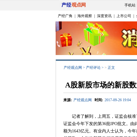
手机站
产经广角
|
海外观察
|
深度资讯
|
上市公司
|
产经观点网
>
产经评论
>
>
正文
A股新股市场的新股
来源:
产经观点网
时间:
2017-09-26 19:04
记者了解到，上周五，证监会核准了9
证监会今年下发的第36批IPO批文。
额为1643亿元。有业内人士认为，今