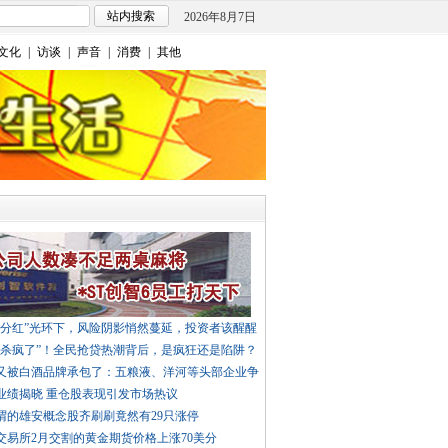
2026年8月7日
文化
|
访谈
|
声音
|
消费
|
其他
高分红”光环下，风险阴影悄然蔓延，投资者该醒醒
“杀疯了”！全民抢贷热潮背后，是疯狂还是陷阱？
春晚又被白酒品牌承包了：五粮液、洋河等头部企业争
业绩揭晓 重仓股表现引发市场热议
谓的雄安概念股齐刷刷竟然有29只涨停
交易所2月交割的黄金期货价格上涨70美分