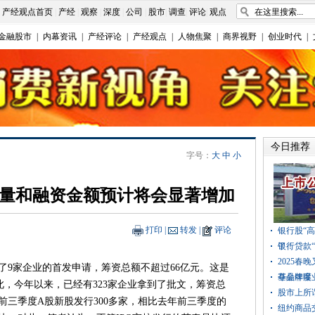
|
产经观点首页
|
产经
|
观察
|
深度
|
公司
|
股市
|
调查
|
评论
|
观点
金融股市
|
内幕资讯
|
产经评论
|
产经观点
|
人物焦聚
|
商界视野
|
创业时代
|
今日推荐
字号：
大
中
小
数量和融资金额预计将会显著增加
打印
|
转发
|
评论
银行股“
了！
银行贷款
2025
家企业的首发申请，筹资总额不超过66亿元。这是
夺品牌曝
基金年度
由此，今年以来，已经有323家企业拿到了批文，筹资总
股市上所
年前三季度A股新股发行300多家，相比去年前三季度的
纽约商品