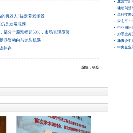
革
北京市新
地
自动驾驶
黑科技来袭
格的机器人”锚定养老场景
宋志平：
I仍是发展瓶颈
中亚国际
，部分个股涨幅超50%，市场表现显著
廊
二季度美
捉游资动向与龙头机遇
动力
潘健谈中
中央企业
挑战并存
编辑：杨磊