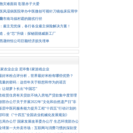
胞灾难面前 彰显赤子大爱
医风湿病医院举办中医微创可视针刀镜临床应用学
会
阳市南马镇村霸的鄙劣行径
：雇主无忧保，各行各业雇主保险解决方案！
造，全“芯”升级：探秘固德威新工厂
西晟特恒公司巨额经济损失埋单
1家农业企业 尼毕鲁1家游戏企业
最好米粉点评分析，世界最好米粉有哪些优势？
流量的密码：这些年关于联想和华为的谣言
：让胡萝卜长出“中国芯”
性租赁住房有关贷款不纳入房地产贷款集中度管理
游部办公厅关于开展2022年“文化和自然遗产日”非
基层中医药服务能力提升工程“十四五”行动计划的
部印发《“十四五”全国农业机械化发展规划》
总局办公厅 国家发展改革委办公厅 生态环境部办公
全球第一大外卖市场：互联网与消费习惯的深刻变