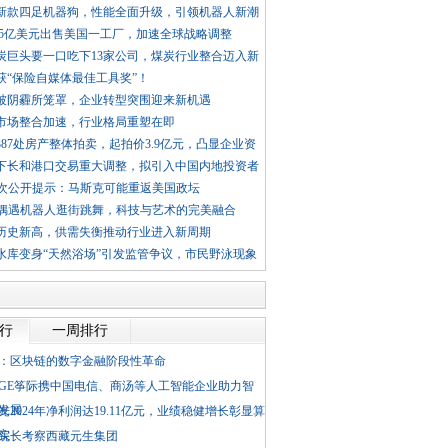
新款四足机器狗，性能全面升级，引领机器人新潮
.75亿美元出售美国一工厂，加速全球战略调整
亿煤炭巨头要一口吃下13家公司，煤炭行业整合迈入新
获“保险自媒体最佳工具奖”！
被阴霾所笼罩，企业转型突围迎来新机遇
市场整合加速，行业格局重塑在即
387处房产整体拍卖，起拍价3.9亿元，凸显企业资
下长和港口交易重大调整，拟引入中国内地投资者
X首次公开提示：马斯克可能重返美国政坛
D偶遇机器人逛街跳舞，科技与艺术的完美融合
历史新高，供需失衡推动行业进入新周期
水库变身“天然浴场”引发监管争议，市民野泳现象
排行
一周排行
：区块链的数字金融阶段性革命
EDGE筝际携中国电信、商汤等人工智能企业助力智
发展
光2024年净利润达19.11亿元，业绩稳健增长彰显算
实
院长考察西藏元生集团